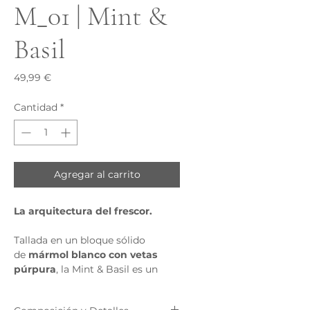
M_01 | Mint &
Basil
Precio
49,99 €
Cantidad
*
Agregar al carrito
La arquitectura del frescor.
Tallada en un bloque sólido
de
mármol blanco con vetas
púrpura
, la Mint & Basil es un
objeto de deseo que fusiona la
perfumería fina con la fuerza