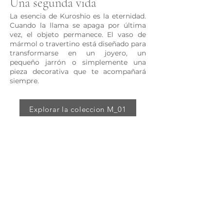
Una segunda vida
La esencia de Kuroshio es la eternidad.
Cuando la llama se apaga por última
vez, el objeto permanece. El vaso de
mármol o travertino está diseñado para
transformarse en un joyero, un
pequeño jarrón o simplemente una
pieza decorativa que te acompañará
siempre.
Explorar la coleccion M_01
The Craft
M_01 Collection
Contacto
Aviso Legal y Privacidad