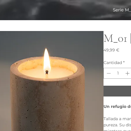
Serie M
M_01 
Preci
49,99 €
Cantidad
*
Un refugio d
Tallada a ma
pureza. Su di
mientras que 