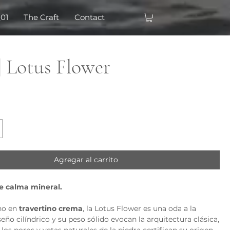
_01
The Craft
Contact
| Lotus Flower
o
Agregar al carrito
e calma mineral.
no en
travertino crema
, la Lotus Flower es una oda a la
seño cilíndrico y su peso sólido evocan la arquitectura clásica,
los poros y vetas naturales de la piedra certifican su origen