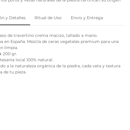
 carácter irrepetible.
n y Detalles
Ritual de Uso
Envío y Entrega
es una caricia botánica: un despliegue de
notas florales
scas
diseñado para equilibrar el espacio y silenciar el ruido
 esencia sutilmente sofisticada que transforma cualquier
Vaso de travertino crema macizo, tallado a mano.
n santuario de bienestar.
ha en España. Mezcla de ceras vegetales premium para una
n limpia.
 la porosidad del travertino filtra la calidez de la llama,
o
: 200 gr.
atmósfera de quietud absoluta. Una pieza atemporal que,
rtesanía local 100% natural.
rse, perdura como un
objeto decorativo versátil
y eterno en
ido a la naturaleza orgánica de la piedra, cada veta y textura
a de tu pieza.