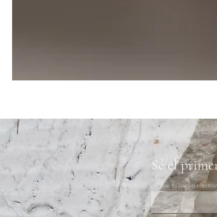
M_01
|
Sublime
Tangerine
Sé el prime
Escribe tu correo electro