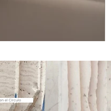
M_01
|
Lotus
Flowe
en el Círculo