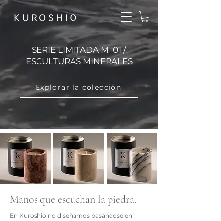
SERIE LIMITADA M_01 /
ESCULTURAS MINERALES
Explorar la colección
M_01
M_01
M_01
|
|
|
Manos que escuchan la piedra.
Sublime
Lotus
Mint
Tangerine
Flower
&
Basil
En Kuroshio no diseñamos basándose en